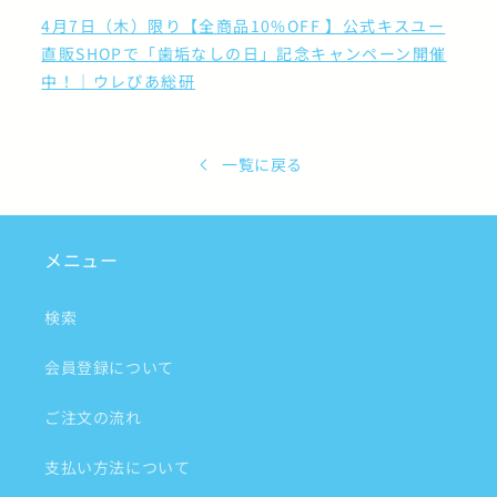
4月7日（木）限り【全商品10%OFF 】公式キスユー
直販SHOPで「歯垢なしの日」記念キャンペーン開催
中！｜ウレぴあ総研
一覧に戻る
メニュー
検索
会員登録について
ご注文の流れ
支払い方法について